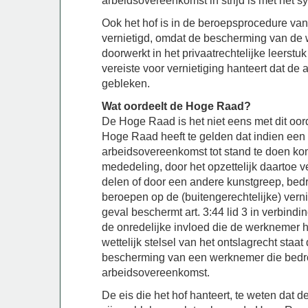
arbeidsovereenkomst in strijd is met het 
Ook het hof is in de beroepsprocedure va
vernietigd, omdat de bescherming van de w
doorwerkt in het privaatrechtelijke leerstuk 
vereiste voor vernietiging hanteert dat de
gebleken.
Wat oordeelt de Hoge Raad?
De Hoge Raad is het niet eens met dit oord
Hoge Raad heeft te gelden dat indien ee
arbeidsovereenkomst tot stand te doen kom
mededeling, door het opzettelijk daartoe ve
delen of door een andere kunstgreep, bed
beroepen op de (buitengerechtelijke) vern
geval beschermt art. 3:44 lid 3 in verbin
de onredelijke invloed die de werknemer h
wettelijk stelsel van het ontslagrecht staat
bescherming van een werknemer die bedro
arbeidsovereenkomst.
De eis die het hof hanteert, te weten dat 