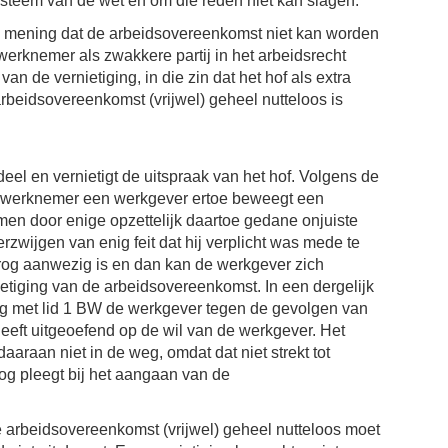
systeem van de wet en om die reden niet kan slagen.
n mening dat de arbeidsovereenkomst niet kan worden
erknemer als zwakkere partij in het arbeidsrecht
van de vernietiging, in die zin dat het hof als extra
 arbeidsovereenkomst (vrijwel) geheel nutteloos is
eel en vernietigt de uitspraak van het hof. Volgens de
n werknemer een werkgever ertoe beweegt een
en door enige opzettelijk daartoe gedane onjuiste
rzwijgen van enig feit dat hij verplicht was mede te
rog aanwezig is en dan kan de werkgever zich
ietiging van de arbeidsovereenkomst. In een dergelijk
ding met lid 1 BW de werkgever tegen de gevolgen van
eeft uitgeoefend op de wil van de werkgever. Het
 daaraan niet in de weg, omdat dat niet strekt tot
g pleegt bij het aangaan van de
de arbeidsovereenkomst (vrijwel) geheel nutteloos moet