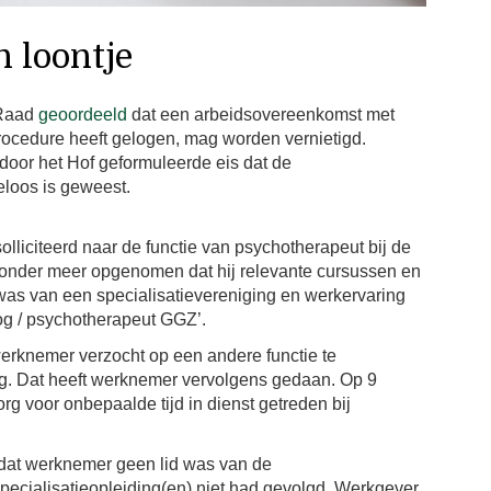
n loontje
 Raad
geoordeeld
dat een arbeidsovereenkomst met
procedure heeft gelogen, mag worden vernietigd.
 door het Hof geformuleerde eis dat de
eloos is geweest.
liciteerd naar de functie van psychotherapeut bij de
 onder meer opgenomen dat hij relevante cursussen en
 was van een specialisatievereniging en werkervaring
og / psychotherapeut GGZ’.
erknemer verzocht op een andere functie te
Zorg. Dat heeft werknemer vervolgens gedaan. Op 9
rg voor onbepaalde tijd in dienst getreden bij
 dat werknemer geen lid was van de
pecialisatieopleiding(en) niet had gevolgd. Werkgever