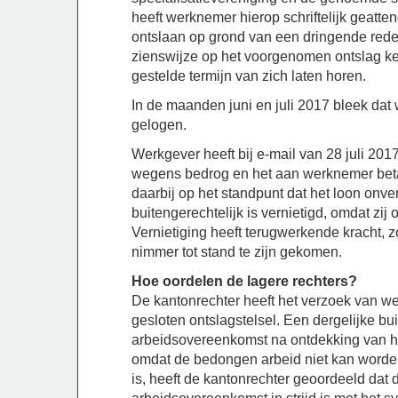
heeft werknemer hierop schriftelijk geat
ontslaan op grond van een dringende rede
zienswijze op het voorgenomen ontslag k
gestelde termijn van zich laten horen.
In de maanden juni en juli 2017 bleek dat
gelogen.
Werkgever heeft bij e-mail van 28 juli 2
wegens bedrog en het aan werknemer betaa
daarbij op het standpunt dat het loon onv
buitengerechtelijk is vernietigd, omdat zij
Vernietiging heeft terugwerkende kracht,
nimmer tot stand te zijn gekomen.
Hoe oordelen de lagere rechters?
De kantonrechter heeft het verzoek van wer
gesloten ontslagstelsel. Een dergelijke bui
arbeidsovereenkomst na ontdekking van het
omdat de bedongen arbeid niet kan worden
is, heeft de kantonrechter geoordeeld dat 